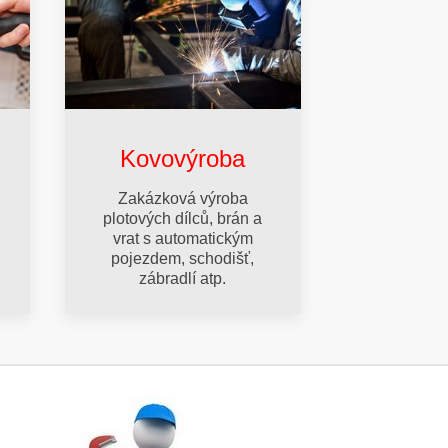
Kovovýroba
Zakázková výroba
,
plotových dílců, brán a
vrat s automatickým
pojezdem, schodišť,
zábradlí atp.